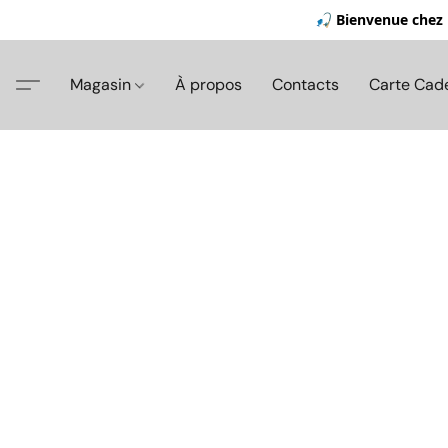
🎣 Bienvenue chez 
Magasin
À propos
Contacts
Carte Cad