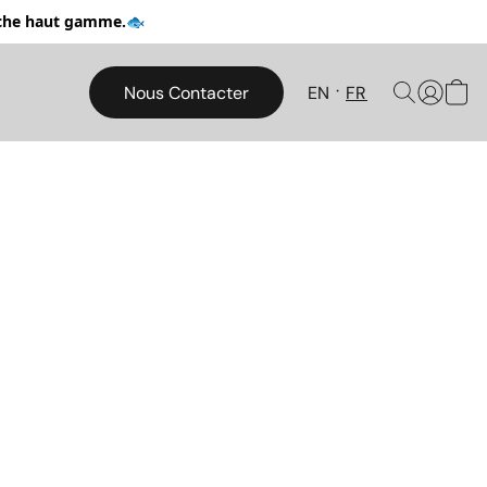
pêche haut gamme.🐟
Nous Contacter
EN
FR