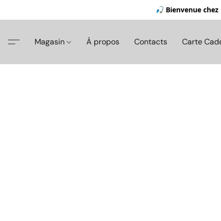
🎣 Bienvenue chez 
Magasin
À propos
Contacts
Carte Cad