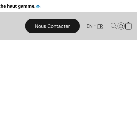
pêche haut gamme.🐟
Nous Contacter
EN
FR