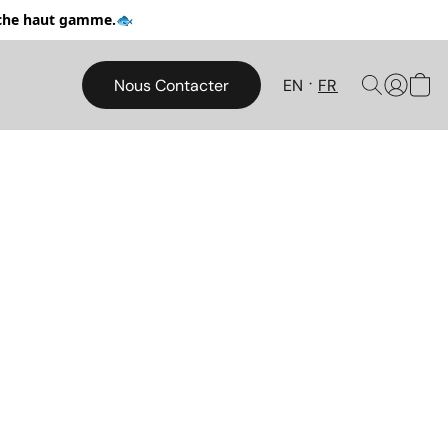
pêche haut gamme.🐟
Nous Contacter
EN
FR