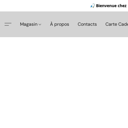
🎣 Bienvenue chez 
Magasin
À propos
Contacts
Carte Cad