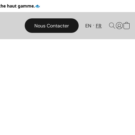
pêche haut gamme.🐟
Nous Contacter
EN
FR