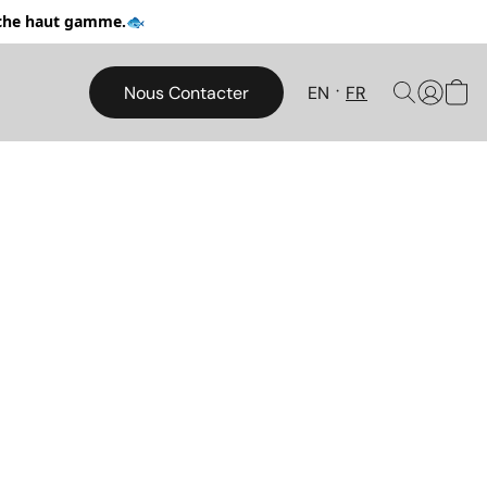
pêche haut gamme.🐟
Nous Contacter
EN
FR