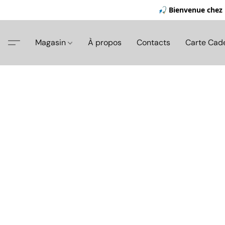
🎣 Bienvenue chez 
Magasin
À propos
Contacts
Carte Cad