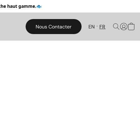
pêche haut gamme.🐟
Nous Contacter
EN
FR