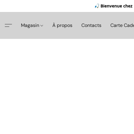
🎣 Bienvenue chez 
Magasin
À propos
Contacts
Carte Cad